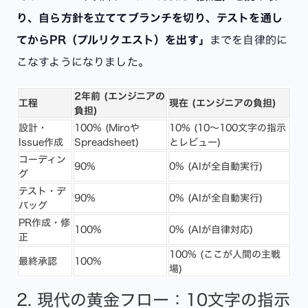
り、自ら方針を立ててブランチを切り、テストを通し
てからPR（プルリクエスト）を出す」
までを自律的に
こなすようになりました。
2年前 (エンジニアの
工程
現在 (エンジニアの負担)
負担)
設計・
100% (Miroや
10% (10〜100文字の指示
Issue作成
Spreadsheet)
とレビュー)
コーディン
90%
0% (AIが全自動実行)
グ
テスト・デ
90%
0% (AIが全自動実行)
バッグ
PR作成・修
100%
0% (AIが自律対応)
正
100% (ここが人間の主戦
最終承認
100%
場)
2. 現代の黄金フロー：10文字の指示