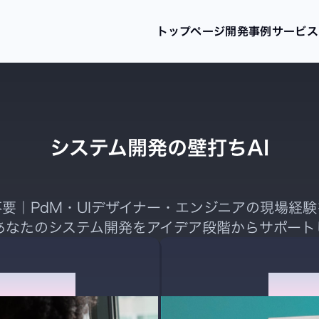
トップページ
開発事例
サービス
新規サ
システ
DX支
システム開発の壁打ちAI
要｜PdM・UIデザイナー・エンジニアの現場経
、あなたのシステム開発をアイデア段階からサポート
壁打ちAI
開発費