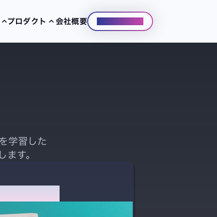
プロダクト
会社概要
お問い合わせ
keyboard_arrow_up
keyboard_arrow_up
ービス立ち上げ
デジプラDX
ム開発
スキルレンズ
援
VibeWork
験を学習した
します。
用の算出AI