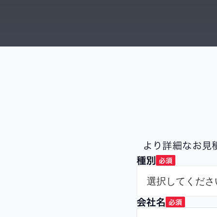
より詳細なお見
種別
必須
会社名
必須