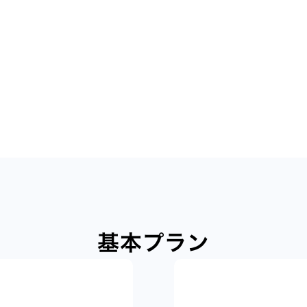
業務改善もサポート
月額プランで継続的に業務改善を支援
基本プラン